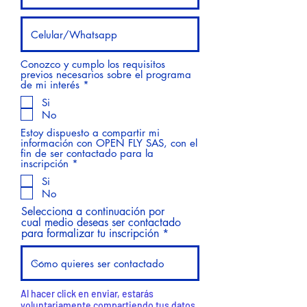
Conozco y cumplo los requisitos
previos necesarios sobre el programa
O
de mi interés
*
b
Si
l
No
i
g
Estoy dispuesto a compartir mi
a
información con OPEN FLY SAS, con el
t
fin de ser contactado para la
o
O
inscripción
*
r
b
i
Si
l
o
No
i
g
Selecciona a continuación por
a
cual medio deseas ser contactado
t
para formalizar tu inscripción
o
r
i
o
Al hacer click en enviar, estarás
voluntariamente compartiendo tus datos