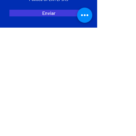
Enviar
Academia
OPEN
FLY SAS
Centro de Instrucción Certificado por la Unidad
Administrativa Especial de la Aeronáutica Civil de
Colombia . Certificado de Operación No. UAEAC-CCI-
073
Sede Académica y Simuladores:
Calle 124 # 45 - 15. Oficina 602.
Bogotá, Colombia